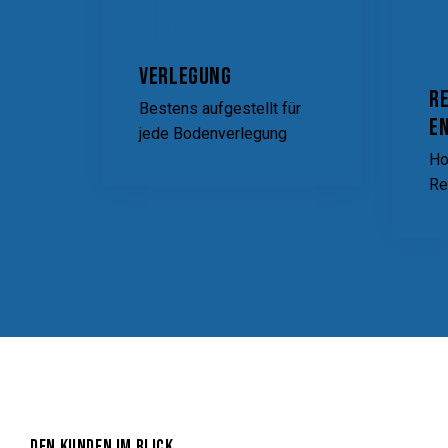
Verlegung
R
Bestens aufgestellt für
e
jede Bodenverlegung
Ho
Re
DEN KUNDEN IM BLICK