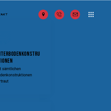
TAKT
nterbodenkonstru
tionen
t sämtlichen
denkonstruktionen
rtraut