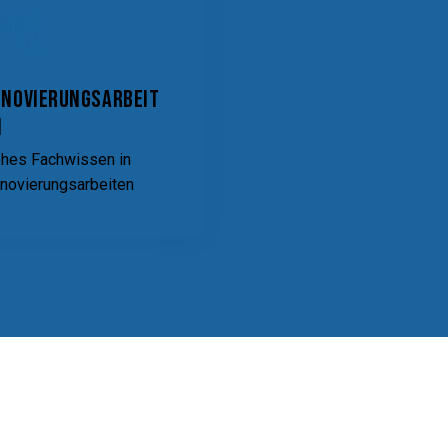
enovierungsarbeit
n
hes Fachwissen in
novierungsarbeiten