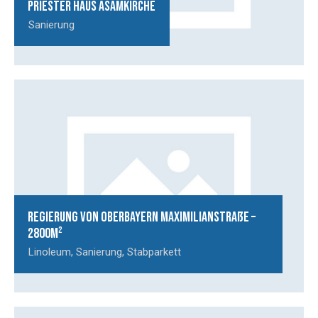
Priester Haus Asamkirche
Sanierung
Regierung von Oberbayern Maximilianstraße –
2800m²
Linoleum
,
Sanierung
,
Stabparkett