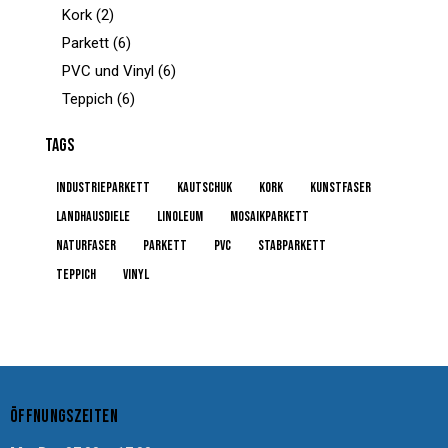
Kork
(2)
Parkett
(6)
PVC und Vinyl
(6)
Teppich
(6)
TAGS
Industrieparkett
kautschuk
kork
kunstfaser
Landhausdiele
linoleum
Mosaikparkett
naturfaser
parkett
pvc
Stabparkett
teppich
vinyl
ÖFFNUNGSZEITEN