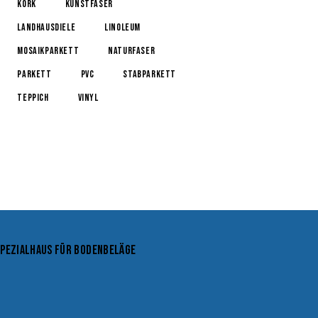
kork
kunstfaser
Landhausdiele
linoleum
Mosaikparkett
naturfaser
parkett
pvc
Stabparkett
teppich
vinyl
SPEZIALHAUS FÜR BODENBELÄGE