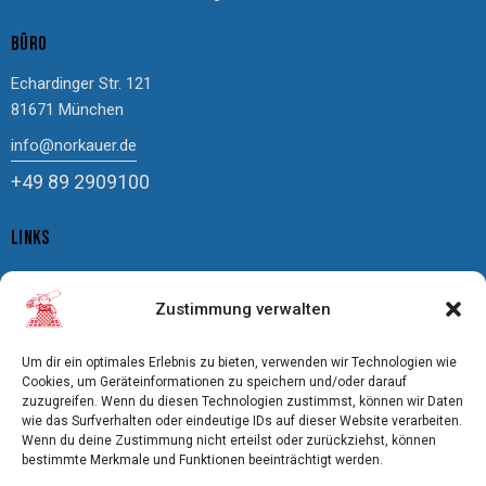
BÜRO
Echardinger Str. 121
81671 München
info@norkauer.de
+49 89 2909100
LINKS
Impressum
Zustimmung verwalten
Datenschutz
Cookierichtlinie
Um dir ein optimales Erlebnis zu bieten, verwenden wir Technologien wie
AGBs
Cookies, um Geräteinformationen zu speichern und/oder darauf
zuzugreifen. Wenn du diesen Technologien zustimmst, können wir Daten
Bildnachweis
wie das Surfverhalten oder eindeutige IDs auf dieser Website verarbeiten.
Freistellung
Wenn du deine Zustimmung nicht erteilst oder zurückziehst, können
bestimmte Merkmale und Funktionen beeinträchtigt werden.
Pflegeanweisungen