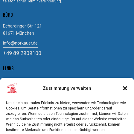
telefonischer Terminvereinbarung.
BÜRO
Echardinger Str. 121
81671 München
info@norkauer.de
+49 89 2909100
LINKS
Impressum
Zustimmung verwalten
Datenschutz
Cookierichtlinie
Um dir ein optimales Erlebnis zu bieten, verwenden wir Technologien wie
AGBs
Cookies, um Geräteinformationen zu speichern und/oder darauf
zuzugreifen. Wenn du diesen Technologien zustimmst, können wir Daten
Bildnachweis
wie das Surfverhalten oder eindeutige IDs auf dieser Website verarbeiten.
Freistellung
Wenn du deine Zustimmung nicht erteilst oder zurückziehst, können
bestimmte Merkmale und Funktionen beeinträchtigt werden.
Pflegeanweisungen