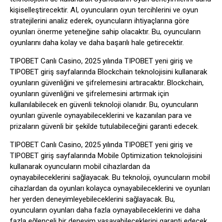
kişiselleştirecektir. AI, oyuncuların oyun tercihlerini ve oyun
stratejilerini analiz ederek, oyuncuların ihtiyaçlarına göre
oyunları önerme yeteneğine sahip olacaktır. Bu, oyuncuların
oyunlarını daha kolay ve daha başarılı hale getirecektir.
TIPOBET Canlı Casino, 2025 yılında TIPOBET yeni giriş ve
TIPOBET giriş sayfalarında Blockchain teknolojisini kullanarak
oyunların güvenliğini ve şifrelemesini artıracaktır. Blockchain,
oyunların güvenliğini ve şifrelemesini artırmak için
kullanılabilecek en güvenli teknoloji olanıdır. Bu, oyuncuların
oyunları güvenle oynayabileceklerini ve kazanılan para ve
prizaların güvenli bir şekilde tutulabileceğini garanti edecek.
TIPOBET Canlı Casino, 2025 yılında TIPOBET yeni giriş ve
TIPOBET giriş sayfalarında Mobile Optimization teknolojisini
kullanarak oyuncuların mobil cihazlardan da
oynayabileceklerini sağlayacak. Bu teknoloji, oyuncuların mobil
cihazlardan da oyunları kolayca oynayabileceklerini ve oyunları
her yerden deneyimleyebileceklerini sağlayacak. Bu,
oyuncuların oyunları daha fazla oynayabileceklerini ve daha
fazla eğlenceli bir deneyim yaşayabileceklerini garanti edecek.