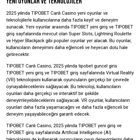
YENI OYUNLAR VE TEKNOLOJILER
2025 yılında TIPOBET Canlı Casino yeni oyunlar ve
teknolojilerle kullanıcılarına daha fazla keyif ve deneyim
sunacak. Yeni oyunlar arasında TIPOBET yeni giriş ve TIPOBET
giriş sayfalarında mevcut olan Super Slots, Lightning Roulette
ve Hyper Blackjack gibi popüler oyunlar yer alacak. Bu oyunlar,
kullanıcıların deneyimini daha eğlenceli ve heyecan dolu hale
getirecektir.
TIPOBET Canlı Casino, 2025 yılında
tipobet guncel giris
TIPOBET yeni giriş ve TIPOBET giriş sayfalarında Virtual Reality
(VR) teknolojisini kullanarak oyuncuların gerçekçi bir çevrede
oynayabileceklerini sağlayacak. Bu teknoloji, kullanıcıların
oyunları daha gerçekçi ve interaktif bir şekilde
deneyimleyebileceklerini sağlayacak. VR oyunlar, kullanıcıların
oyunları daha fazla yaşamacağını ve daha fazla eğlenceli bir
deneyim yaşayabileceğini garanti edecek.
TIPOBET Canlı Casino, 2025 yılında TIPOBET yeni giriş ve
TIPOBET giriş sayfalarında Artificial Intelligence (AI)
teknolojisini de kullanarak oyuncuların oyun deneyimlerini daha