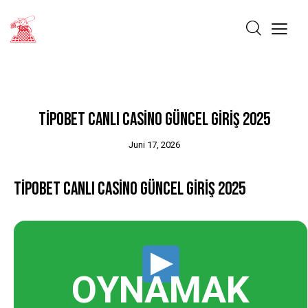
UNCATEGORIZED
TİPOBET CANLI CASİNO GÜNCEL GİRİŞ 2025
Juni 17, 2026
TİPOBET CANLI CASİNO GÜNCEL GİRİŞ 2025
OYNAMAK