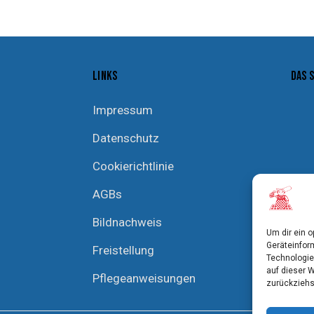
LINKS
DAS 
Impressum
Datenschutz
Cookierichtlinie
AGBs
Bildnachweis
Um dir ein 
Geräteinfor
Freistellung
Technologie
auf dieser 
Pflegeanweisungen
zurückziehs