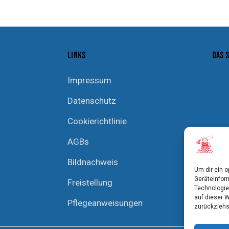
LINKS
DAS 
Impressum
Datenschutz
Cookierichtlinie
AGBs
Bildnachweis
Um dir ein 
Geräteinfor
Freistellung
Technologie
auf dieser 
Pflegeanweisungen
zurückziehs