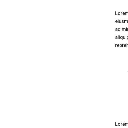
Lorem
eiusm
ad mi
aliqu
repre
Lorem