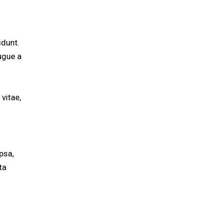
idunt.
ugue a
 vitae,
psa,
ta