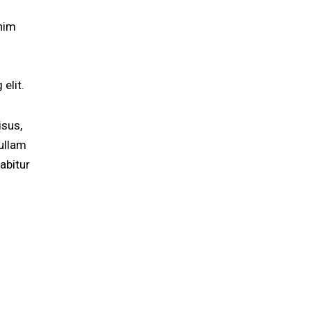
enim
elit.
isus,
ullam
abitur