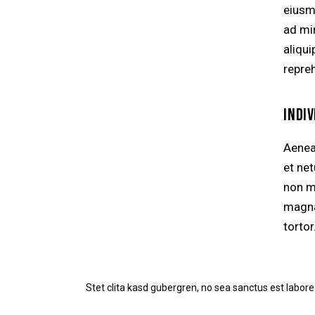
eiusm
ad mi
aliqu
repre
INDI
Aenea
et ne
non mo
magna 
tortor
Stet clita kasd gubergren, no sea sanctus est labore