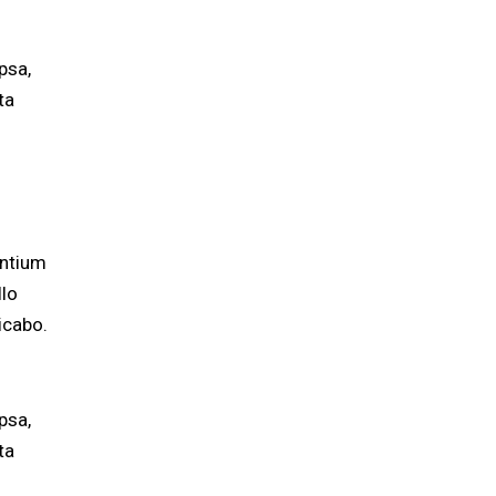
psa,
ta
antium
llo
licabo.
psa,
ta