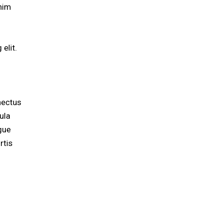
enim
elit.
nectus
ula
ugue
rtis