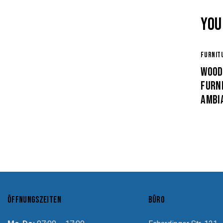
YOU
FURNIT
WOOD
FURN
AMBI
ÖFFNUNGSZEITEN
BÜRO