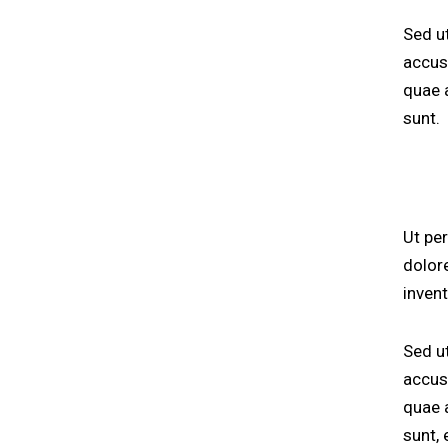
Sed ut
accus
quae a
sunt.
Ut pe
dolor
invent
Sed ut
accus
quae a
sunt, 