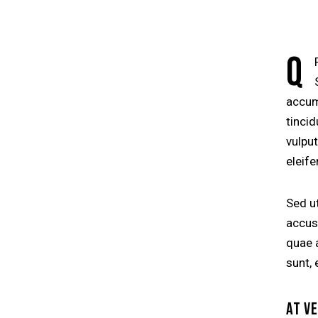
Q
accums
tinci
vulput
eleife
Sed ut
accus
quae a
sunt, 
AT V