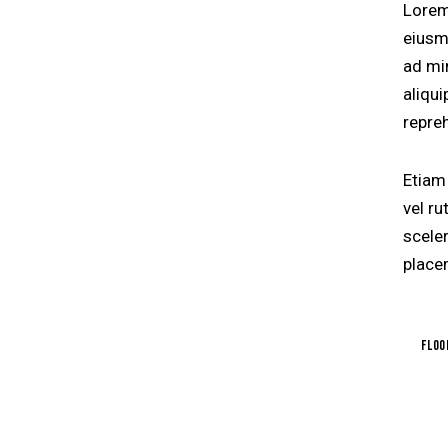
Lorem
eiusm
ad mi
aliqu
repre
Etiam 
vel r
scele
placer
floo