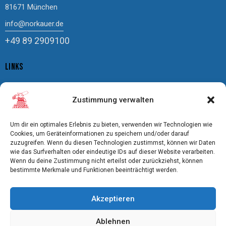
81671 München
info@norkauer.de
+49 89 2909100
LINKS
Impressum
Zustimmung verwalten
Datenschutz
Cookierichtlinie
Um dir ein optimales Erlebnis zu bieten, verwenden wir Technologien wie
AGBs
Cookies, um Geräteinformationen zu speichern und/oder darauf
zuzugreifen. Wenn du diesen Technologien zustimmst, können wir Daten
Bildnachweis
wie das Surfverhalten oder eindeutige IDs auf dieser Website verarbeiten.
Freistellung
Wenn du deine Zustimmung nicht erteilst oder zurückziehst, können
bestimmte Merkmale und Funktionen beeinträchtigt werden.
Pflegeanweisungen
Akzeptieren
DAS SPEZIALHAUS FÜR BODENBELÄGE
Ablehnen