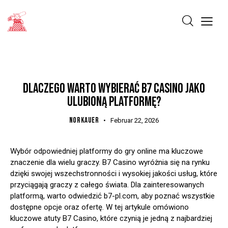
UNCATEGORIZED
DLACZEGO WARTO WYBIERAĆ B7 CASINO JAKO
ULUBIONĄ PLATFORMĘ?
NORKAUER
Februar 22, 2026
Wybór odpowiedniej platformy do gry online ma kluczowe
znaczenie dla wielu graczy. B7 Casino wyróżnia się na rynku
dzięki swojej wszechstronności i wysokiej jakości usług, które
przyciągają graczy z całego świata. Dla zainteresowanych
platformą, warto odwiedzić
b7-pl.com
, aby poznać wszystkie
dostępne opcje oraz ofertę. W tej artykule omówiono
kluczowe atuty B7 Casino, które czynią je jedną z najbardziej