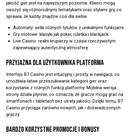
jakość gier jest na najwyższym poziomie. Klienci mogą
cieszyć się różnorodnymi tematykami oraz stylami gry, co
sprawia, że każdy znajdzie coś dla siebie.
Automaty: setki różnych tytułów z unikalnymi funkcjami.
Gry stołowe: klasyki jak poker, ruletka i blackjack.
Live Casino: realni krupierzy w czasie rzeczywistym
zapewniający autentyczną atmosferę.
PRZYJAZNA DLA UŻYTKOWNIKA PLATFORMA
Interfejs B7 Casino jest intuicyjny i prosty w nawigacji, co
umożliwia łatwe przeszukiwanie kategorii gier oraz
korzystanie z różnych funkcji platformy. Mobilna wersja
strony działa płynnie, co oznacza, że gracze mogą grać na
smartfonach i tabletach bez utraty jakości. Dzięki temu, B7
Casino przyciąga zarówno nowych, jak i doświadczonych
graczy.
BARDZO KORZYSTNE PROMOCJE I BONUSY