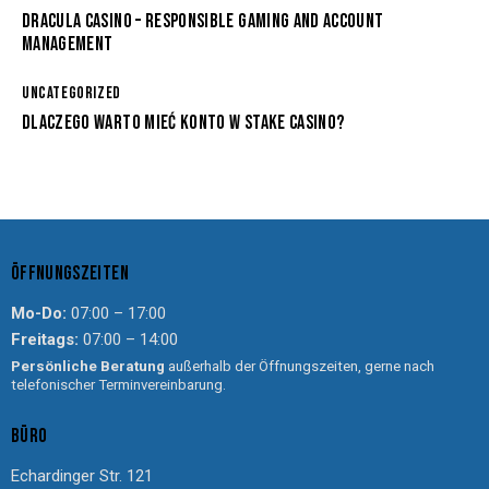
DRACULA CASINO – RESPONSIBLE GAMING AND ACCOUNT
MANAGEMENT
UNCATEGORIZED
DLACZEGO WARTO MIEĆ KONTO W STAKE CASINO?
ÖFFNUNGSZEITEN
Mo-Do:
07:00 – 17:00
Freitags:
07:00 – 14:00
Persönliche Beratung
außerhalb der Öffnungszeiten, gerne nach
telefonischer Terminvereinbarung.
BÜRO
Echardinger Str. 121