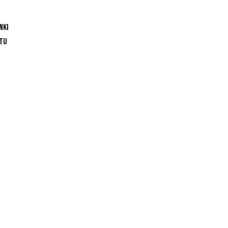
nki
tu