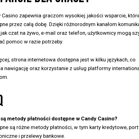
 Casino zapewnia graczom wysokiej jakości wsparcie, które
pne przez całą dobę. Dzięki różnorodnym kanałom komunika
 jak czat na żywo, e-mail oraz telefon, użytkownicy mogą s
ać pomoc w razie potrzeby.
ęcej, strona internetowa dostępna jest w kilku językach, co
ia nawigację oraz korzystanie z usług platformy internatio
zom.
Q
 są metody płatności dostępne w Candy Casino?
pne są różne metody płatności, w tym karty kredytowe, port
roniczne i przelewy bankowe.