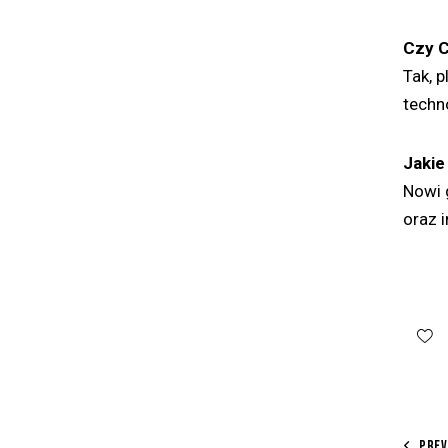
Czy C
Tak, 
techn
Jakie
Nowi 
oraz 
PREV