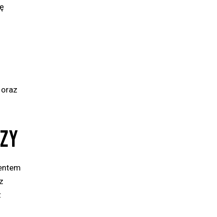
nę
 oraz
ZY
mentem
z
z