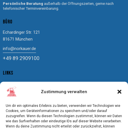
Persönliche Beratung
außerhalb der Öffnungszeiten, gerne nach
telefonischer Terminvereinbarung.
BÜRO
Echardinger Str. 121
81671 München
info@norkauer.de
+49 89 2909100
LINKS
Impressum
Zustimmung verwalten
Datenschutz
Cookierichtlinie
Um dir ein optimales Erlebnis zu bieten, verwenden wir Technologien wie
AGBs
Cookies, um Geräteinformationen zu speichern und/oder darauf
zuzugreifen. Wenn du diesen Technologien zustimmst, können wir Daten
Bildnachweis
wie das Surfverhalten oder eindeutige IDs auf dieser Website verarbeiten.
Freistellung
Wenn du deine Zustimmung nicht erteilst oder zurückziehst, können