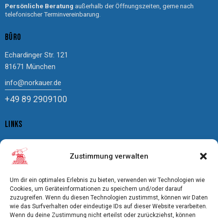
Persönliche Beratung
außerhalb der Öffnungszeiten, gerne nach
telefonischer Terminvereinbarung.
BÜRO
Echardinger Str. 121
81671 München
info@norkauer.de
+49 89 2909100
LINKS
Impressum
Zustimmung verwalten
Datenschutz
Cookierichtlinie
Um dir ein optimales Erlebnis zu bieten, verwenden wir Technologien wie
AGBs
Cookies, um Geräteinformationen zu speichern und/oder darauf
zuzugreifen. Wenn du diesen Technologien zustimmst, können wir Daten
Bildnachweis
wie das Surfverhalten oder eindeutige IDs auf dieser Website verarbeiten.
Freistellung
Wenn du deine Zustimmung nicht erteilst oder zurückziehst, können