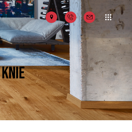
KT
 KNIE