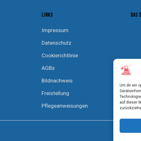
LINKS
DAS 
Impressum
Datenschutz
Cookierichtlinie
AGBs
Bildnachweis
Um dir ein 
Geräteinfor
Freistellung
Technologie
auf dieser 
Pflegeanweisungen
zurückziehs