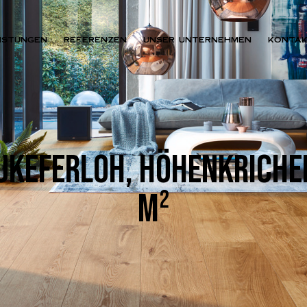
ISTUNGEN
REFERENZEN
UNSER UNTERNEHMEN
KONTA
UKEFERLOH, HÖHENKRICHE
M²