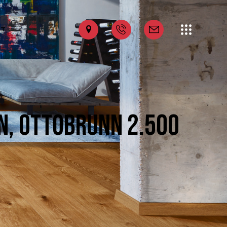
KT
N, OTTOBRUNN 2.500