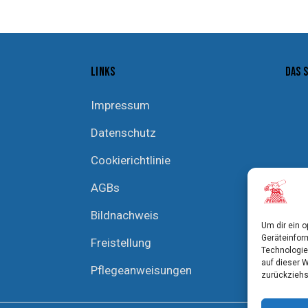
LINKS
DAS 
Impressum
Datenschutz
Cookierichtlinie
AGBs
Bildnachweis
Um dir ein 
Geräteinfor
Freistellung
Technologie
auf dieser 
Pflegeanweisungen
zurückziehs