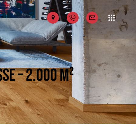
KT
E – 2.000 M²