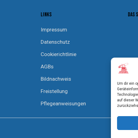
LINKS
DAS 
Impressum
Datenschutz
Cookierichtlinie
AGBs
Bildnachweis
Um dir ein 
Geräteinfor
Freistellung
Technologie
auf dieser 
Pflegeanweisungen
zurückziehs